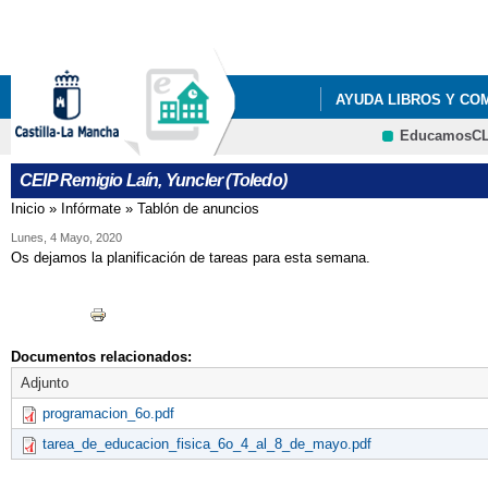
Pa
co
pri
AYUDA LIBROS Y CO
EducamosC
LISTADOS DE LIBROS 
CEIP Remigio Laín, Yuncler (Toledo)
LISTADOS DE LIBROS 
Inicio
»
Infórmate
»
Tablón de anuncios
Se encuentra usted aquí
LISTADOS DE LIBROS 
Lunes, 4 Mayo, 2020
Os dejamos la planificación de tareas para esta semana.
LISTADOS DE LIBROS 
RESOLUCIÓN PROVIS
Documentos relacionados:
Adjunto
programacion_6o.pdf
tarea_de_educacion_fisica_6o_4_al_8_de_mayo.pdf