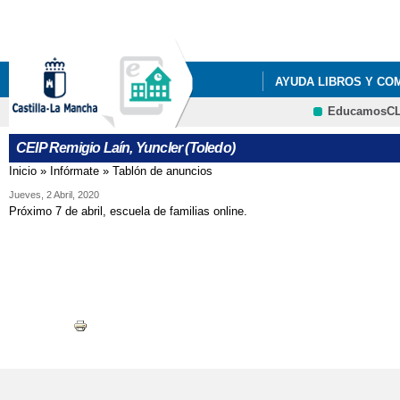
Pa
co
pri
AYUDA LIBROS Y CO
EducamosC
LISTADOS DE LIBROS 
CEIP Remigio Laín, Yuncler (Toledo)
LISTADOS DE LIBROS 
Inicio
»
Infórmate
»
Tablón de anuncios
Se encuentra usted aquí
LISTADOS DE LIBROS 
Jueves, 2 Abril, 2020
Próximo 7 de abril, escuela de familias online.
LISTADOS DE LIBROS 
RESOLUCIÓN PROVIS