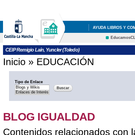
Pa
co
pri
AYUDA LIBROS Y CO
EducamosC
LISTADOS DE LIBROS 
CEIP Remigio Laín, Yuncler (Toledo)
LISTADOS DE LIBROS 
Se encuentra usted aquí
Inicio
»
EDUCACIÓN
LISTADOS DE LIBROS 
LISTADOS DE LIBROS 
Tipo de Enlace
RESOLUCIÓN PROVIS
BLOG IGUALDAD
Contenidos relacionados con l