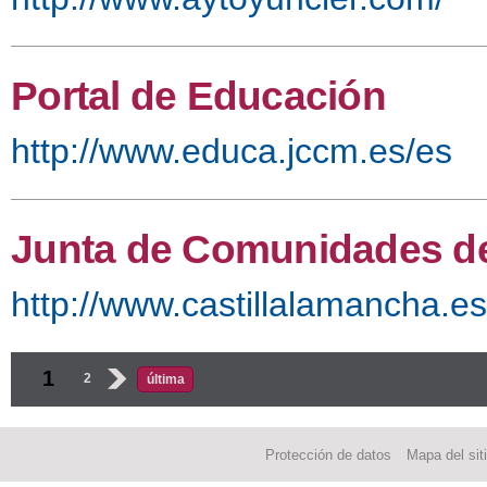
Portal de Educación
http://www.educa.jccm.es/es
Junta de Comunidades de
http://www.castillalamancha.es
Páginas
1
2
›
última
Protección de datos
Mapa del sit