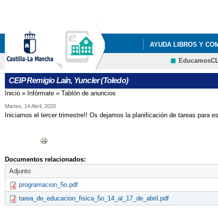
Pa
co
pri
AYUDA LIBROS Y CO
EducamosC
LISTADOS DE LIBROS 
CEIP Remigio Laín, Yuncler (Toledo)
LISTADOS DE LIBROS 
Inicio
»
Infórmate
»
Tablón de anuncios
Se encuentra usted aquí
LISTADOS DE LIBROS 
Martes, 14 Abril, 2020
Iniciamos el tercer trimestre!! Os dejamos la planificación de tareas para 
LISTADOS DE LIBROS 
RESOLUCIÓN PROVIS
Documentos relacionados:
Adjunto
programacion_5o.pdf
tarea_de_educacion_fisica_5o_14_al_17_de_abril.pdf