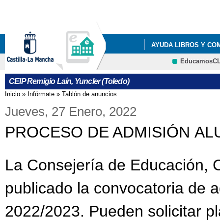
Pa
co
pri
AYUDA LIBROS Y CO
EducamosC
LISTADOS DE LIBROS 
CEIP Remigio Laín, Yuncler (Toledo)
LISTADOS DE LIBROS 
Inicio
»
Infórmate
»
Tablón de anuncios
Se encuentra usted aquí
LISTADOS DE LIBROS 
Jueves, 27 Enero, 2022
PROCESO DE ADMISIÓN AL
LISTADOS DE LIBROS 
RESOLUCIÓN PROVIS
La Consejería de Educación, 
publicado la convocatoria de 
2022/2023. Pueden solicitar p