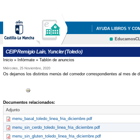
Pa
co
pri
AYUDA LIBROS Y CO
EducamosC
LISTADOS DE LIBROS 
CEIP Remigio Laín, Yuncler (Toledo)
LISTADOS DE LIBROS 
Inicio
»
Infórmate
»
Tablón de anuncios
Se encuentra usted aquí
LISTADOS DE LIBROS 
Miércoles, 25 Noviembre, 2020
Os dejamos los distintos menús del comedor correspondientes al mes de d
LISTADOS DE LIBROS 
RESOLUCIÓN PROVIS
Documentos relacionados:
Adjunto
menu_basal_toledo_linea_fria_diciembre.pdf
menu_sin_cerdo_toledo_linea_fria_diciembre.pdf
menu_sin_gluten_toledo_linea_fria_diciembre.pdf