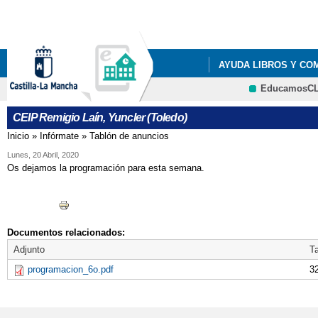
Pa
co
pri
AYUDA LIBROS Y CO
EducamosC
LISTADOS DE LIBROS 
CEIP Remigio Laín, Yuncler (Toledo)
LISTADOS DE LIBROS 
Inicio
»
Infórmate
»
Tablón de anuncios
Se encuentra usted aquí
LISTADOS DE LIBROS 
Lunes, 20 Abril, 2020
Os dejamos la programación para esta semana.
LISTADOS DE LIBROS 
RESOLUCIÓN PROVIS
Documentos relacionados:
Adjunto
T
programacion_6o.pdf
3