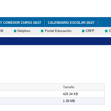
Pasar al
contenido
principal
 Y COMEDOR CURSO 26/27
CALENDARIO ESCOLAR 26/27
LM
Delphos
Portal Educación
CRFP
C
BROS Y MATERIALES 1º Y 2º EDUCACIÓN PRIMARIA (CURSO 2026 / 20
BROS Y MATERIALES 3º Y 4º EDUCACIÓN PRIMARIA (CURSO 2026 / 20
BROS Y MATERIALES 5º Y 6º EDUCACIÓN PRIMARIA (CURSO 2026 / 20
IBROS Y MATERIALES EDUCACIÓN INFANTIL (CURSO 2026 / 2027)
ROVISIONAL Y RECLAMACIONES AYUDAS DE LIBROS Y COMEDOR 26/
Tamaño
429.34 KB
1.39 MB