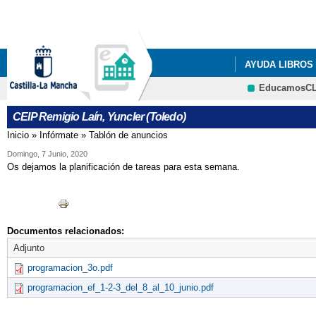
AYUDA LIBROS
EducamosC
LISTADOS DE LI
CEIP Remigio Laín, Yuncler (Toledo)
LISTADOS DE LI
Inicio
»
Infórmate
»
Tablón de anuncios
Se encuentra usted aquí
LISTADOS DE LI
Domingo, 7 Junio, 2020
Os dejamos la planificación de tareas para esta semana.
LISTADOS DE L
RESOLUCIÓN P
Documentos relacionados:
Adjunto
programacion_3o.pdf
programacion_ef_1-2-3_del_8_al_10_junio.pdf