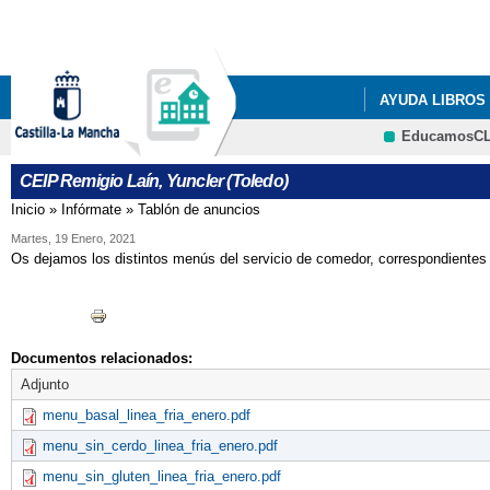
AYUDA LIBROS
EducamosC
LISTADOS DE LI
CEIP Remigio Laín, Yuncler (Toledo)
LISTADOS DE LI
Inicio
»
Infórmate
»
Tablón de anuncios
Se encuentra usted aquí
LISTADOS DE LI
Martes, 19 Enero, 2021
Os dejamos los distintos menús del servicio de comedor, correspondientes
LISTADOS DE L
RESOLUCIÓN P
Documentos relacionados:
Adjunto
menu_basal_linea_fria_enero.pdf
menu_sin_cerdo_linea_fria_enero.pdf
menu_sin_gluten_linea_fria_enero.pdf