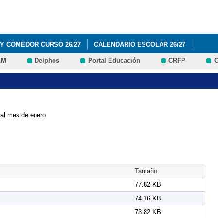
Pasar al
contenido
principal
 Y COMEDOR CURSO 26/27
CALENDARIO ESCOLAR 26/27
LM
Delphos
Portal Educación
CRFP
C
BROS Y MATERIALES 1º Y 2º EDUCACIÓN PRIMARIA (CURSO 2026 / 20
BROS Y MATERIALES 3º Y 4º EDUCACIÓN PRIMARIA (CURSO 2026 / 20
BROS Y MATERIALES 5º Y 6º EDUCACIÓN PRIMARIA (CURSO 2026 / 20
 al mes de enero
IBROS Y MATERIALES EDUCACIÓN INFANTIL (CURSO 2026 / 2027)
ROVISIONAL Y RECLAMACIONES AYUDAS DE LIBROS Y COMEDOR 26/
Tamaño
77.82 KB
74.16 KB
73.82 KB