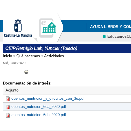
Pa
co
pri
AYUDA LIBROS Y CO
EducamosC
LISTADOS DE LIBROS 
CEIP Remigio Laín, Yuncler (Toledo)
LISTADOS DE LIBROS 
Inicio
»
Qué hacemos
»
Actividades
Se encuentra usted aquí
Mié, 04/03/2020
LISTADOS DE LIBROS 
LISTADOS DE LIBROS 
Documentación de interés:
RESOLUCIÓN PROVIS
Adjunto
cuentos_nuntricion_y_circuitos_con_3o.pdf
cuentos_nutricion_6oa_2020.pdf
cuentos_nutricion_6ob_2020.pdf