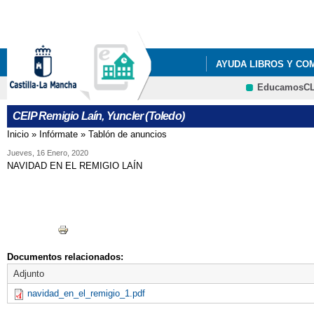
Pa
co
pri
AYUDA LIBROS Y CO
EducamosC
LISTADOS DE LIBROS 
CEIP Remigio Laín, Yuncler (Toledo)
LISTADOS DE LIBROS 
Inicio
»
Infórmate
»
Tablón de anuncios
Se encuentra usted aquí
LISTADOS DE LIBROS 
Jueves, 16 Enero, 2020
NAVIDAD EN EL REMIGIO LAÍN
LISTADOS DE LIBROS 
RESOLUCIÓN PROVIS
Documentos relacionados:
Adjunto
navidad_en_el_remigio_1.pdf