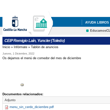
AYUDA LIBROS
EducamosC
LISTADOS DE LI
CEIP Remigio Laín, Yuncler (Toledo)
LISTADOS DE LI
Inicio
»
Infórmate
»
Tablón de anuncios
Se encuentra usted aquí
LISTADOS DE LI
Jueves, 1 Diciembre, 2022
Os dejamos el menú de comedor del mes de diciembre
LISTADOS DE L
RESOLUCIÓN P
Documentos relacionados:
Adjunto
menu_sin_cerdo_diciembre.pdf