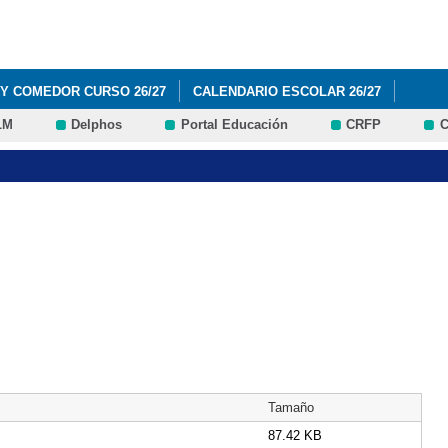
Pasar al
contenido
principal
 Y COMEDOR CURSO 26/27
CALENDARIO ESCOLAR 26/27
LM
Delphos
Portal Educación
CRFP
C
BROS Y MATERIALES 1º Y 2º EDUCACIÓN PRIMARIA (CURSO 2026 / 20
BROS Y MATERIALES 3º Y 4º EDUCACIÓN PRIMARIA (CURSO 2026 / 20
BROS Y MATERIALES 5º Y 6º EDUCACIÓN PRIMARIA (CURSO 2026 / 20
IBROS Y MATERIALES EDUCACIÓN INFANTIL (CURSO 2026 / 2027)
ROVISIONAL Y RECLAMACIONES AYUDAS DE LIBROS Y COMEDOR 26/
Tamaño
87.42 KB