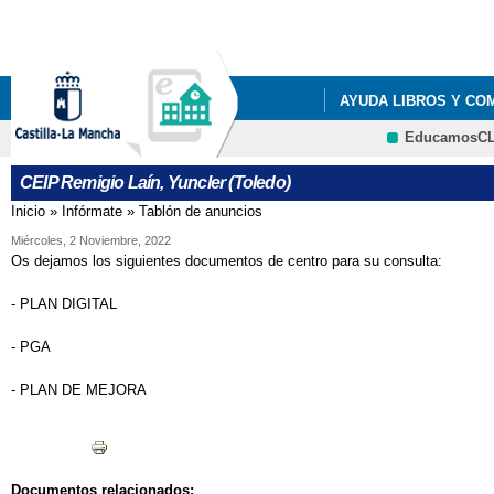
Pa
co
pri
AYUDA LIBROS Y CO
EducamosC
LISTADOS DE LIBROS 
CEIP Remigio Laín, Yuncler (Toledo)
LISTADOS DE LIBROS 
Inicio
»
Infórmate
»
Tablón de anuncios
Se encuentra usted aquí
LISTADOS DE LIBROS 
Miércoles, 2 Noviembre, 2022
Os dejamos los siguientes documentos de centro para su consulta:
LISTADOS DE LIBROS 
- PLAN DIGITAL
RESOLUCIÓN PROVIS
- PGA
- PLAN DE MEJORA
Documentos relacionados: