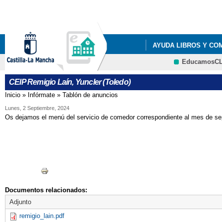
Pa
co
pri
AYUDA LIBROS Y CO
EducamosC
LISTADOS DE LIBROS 
CEIP Remigio Laín, Yuncler (Toledo)
LISTADOS DE LIBROS 
Inicio
»
Infórmate
»
Tablón de anuncios
Se encuentra usted aquí
LISTADOS DE LIBROS 
Lunes, 2 Septiembre, 2024
Os dejamos el menú del servicio de comedor correspondiente al mes de se
LISTADOS DE LIBROS 
RESOLUCIÓN PROVIS
Documentos relacionados:
Adjunto
remigio_lain.pdf