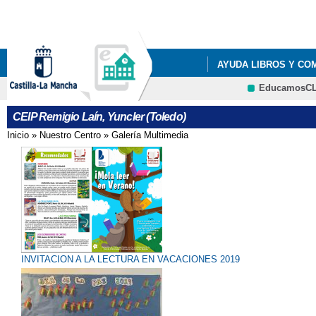
Pa
co
pri
AYUDA LIBROS Y CO
EducamosC
LISTADOS DE LIBROS 
CEIP Remigio Laín, Yuncler (Toledo)
LISTADOS DE LIBROS 
Inicio
»
Nuestro Centro
»
Galería Multimedia
Se encuentra usted aquí
LISTADOS DE LIBROS 
LISTADOS DE LIBROS 
RESOLUCIÓN PROVIS
INVITACION A LA LECTURA EN VACACIONES 2019