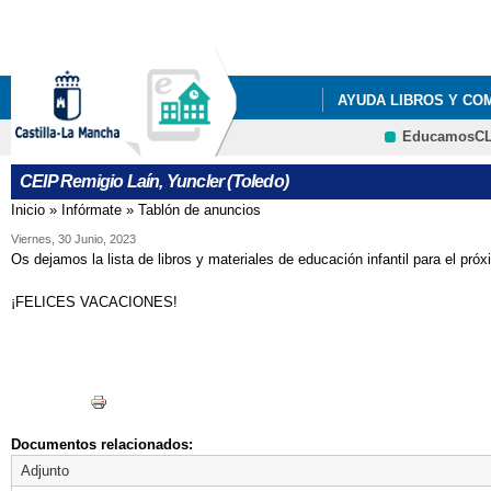
Pa
co
pri
AYUDA LIBROS Y CO
EducamosC
LISTADOS DE LIBROS 
CEIP Remigio Laín, Yuncler (Toledo)
LISTADOS DE LIBROS 
Inicio
»
Infórmate
»
Tablón de anuncios
Se encuentra usted aquí
LISTADOS DE LIBROS 
Viernes, 30 Junio, 2023
Os dejamos la lista de libros y materiales de educación infantil para el pró
LISTADOS DE LIBROS 
¡FELICES VACACIONES!
RESOLUCIÓN PROVIS
Documentos relacionados:
Adjunto