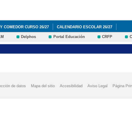
Pasar al
contenido
principal
 Y COMEDOR CURSO 26/27
CALENDARIO ESCOLAR 26/27
LM
Delphos
Portal Educación
CRFP
C
BROS Y MATERIALES 1º Y 2º EDUCACIÓN PRIMARIA (CURSO 2026 / 20
BROS Y MATERIALES 3º Y 4º EDUCACIÓN PRIMARIA (CURSO 2026 / 20
BROS Y MATERIALES 5º Y 6º EDUCACIÓN PRIMARIA (CURSO 2026 / 20
IBROS Y MATERIALES EDUCACIÓN INFANTIL (CURSO 2026 / 2027)
ección de datos
Mapa del sitio
Accesibilidad
Aviso Legal
Página Prin
ROVISIONAL Y RECLAMACIONES AYUDAS DE LIBROS Y COMEDOR 26/