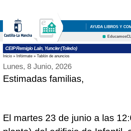
Pa
co
pri
AYUDA LIBROS Y CO
EducamosC
LISTADOS DE LIBROS 
CEIP Remigio Laín, Yuncler (Toledo)
LISTADOS DE LIBROS 
Inicio
»
Infórmate
»
Tablón de anuncios
Se encuentra usted aquí
LISTADOS DE LIBROS 
Lunes, 8 Junio, 2026
Estimadas familias,
LISTADOS DE LIBROS 
RESOLUCIÓN PROVIS
El martes 23 de junio a las 12: