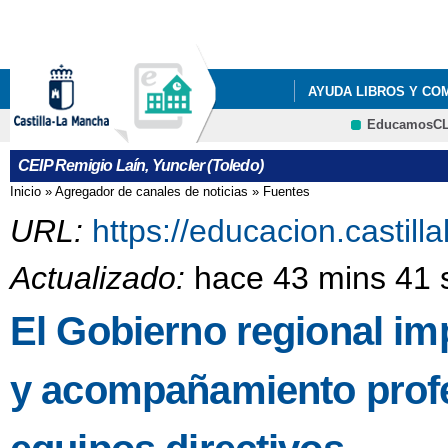
Pa
co
pri
AYUDA LIBROS Y CO
EducamosC
LISTADOS DE LIBROS 
CEIP Remigio Laín, Yuncler (Toledo)
LISTADOS DE LIBROS 
Inicio
»
Agregador de canales de noticias
»
Fuentes
Se encuentra usted aquí
LISTADOS DE LIBROS 
URL:
https://educacion.castil
LISTADOS DE LIBROS 
Actualizado:
hace 43 mins 41 
RESOLUCIÓN PROVIS
El Gobierno regional i
y acompañamiento profes